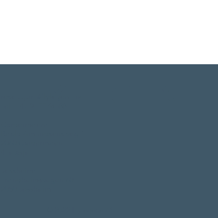
HJEM
FLYLEGENE
BOOK
resepsjon@flylegene.no
Tel. +47 98 77 98 88
AKTUELL INFO
Gardermoen:
Roald Amundsens veg 1
OM OSS
2060 Gardermoen
4. etasje.
Tlf. +47 98 77 98 88
Jessheim:
Trondheimsvegen 60
2050 Jessheim
© 2022 Flylegene AS