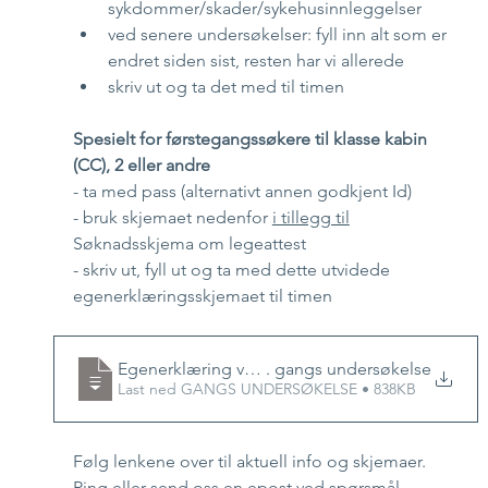
sykdommer/skader/sykehusinnleggelser
ved senere undersøkelser: fyll inn alt som er 
endret siden sist, resten har vi allerede
skriv ut og ta det med til timen
Spesielt for førstegangssøkere til klasse kabin 
(CC), 2 eller andre  
- ta med pass (alternativt annen godkjent Id)
- bruk skjemaet nedenfor 
i tillegg til
Søknadsskjema om legeattest
- skriv ut, fyll ut og ta med dette utvidede 
egenerklæringsskjemaet til timen
Egenerklæring ved 1
. gangs undersøkelse
Last ned GANGS UNDERSØKELSE • 838KB
Følg lenkene over til aktuell info og skjemaer. 
Ring eller send oss en epost ved spørsmål. 