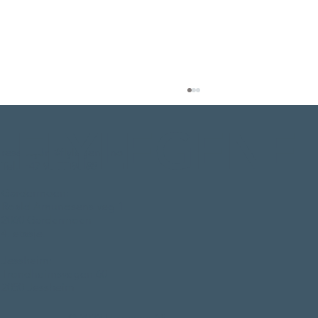
HJEM
FLYLEGENE
BOOK
resepsjon@flylegene.no
Tel. +47 98 77 98 88
AKTUELL INFO
Gardermoen:
Roald Amundsens veg 1
OM OSS
2060 Gardermoen
4. etasje.
Tlf. +47 98 77 98 88
Husk varslings- og opplysningsplikten
Jessheim:
Trondheimsvegen 60
2050 Jessheim
© 2022 Flylegene AS