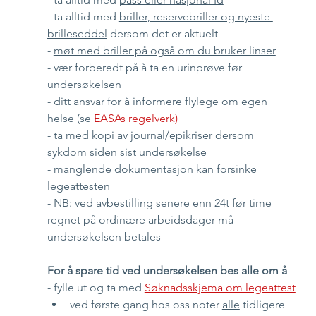
- ta alltid med 
briller, reservebriller og nyeste 
brilleseddel
 dersom det er aktuelt
- 
møt med briller på også om du bruker linser
- vær forberedt på å ta en urinprøve før 
undersøkelsen
- ditt ansvar for å informere flylege om egen 
helse (se 
EASAs regelverk
)
- ta med 
kopi av journal/epikriser dersom 
sykdom siden sist
 undersøkelse
- manglende dokumentasjon 
kan
 forsinke 
legeattesten
- NB: ved avbestilling senere enn 24t før time 
regnet på ordinære arbeidsdager må 
undersøkelsen betales
For å spare tid ved undersøkelsen bes alle om å
- fylle ut og ta med 
Søknadsskjema om legeattest
ved første gang hos oss noter 
alle
 tidligere 