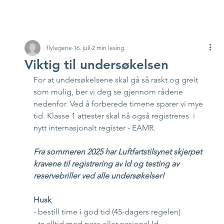
flylegene
16. juli
2 min lesing
Viktig til undersøkelsen
For at undersøkelsene skal gå så raskt og greit 
som mulig, ber vi deg se gjennom rådene 
nedenfor. Ved å forberede timene sparer vi mye 
tid. Klasse 1 attester skal nå også registreres  i 
nytt internasjonalt register - EAMR. 
Fra sommeren 2025 har Luftfartstilsynet skjerpet 
kravene til registrering av Id og testing av 
reservebriller ved alle undersøkelser!
Husk
- bestill time i god tid (45-dagers regelen)
- ta alltid med 
pass eller nasjonal Id