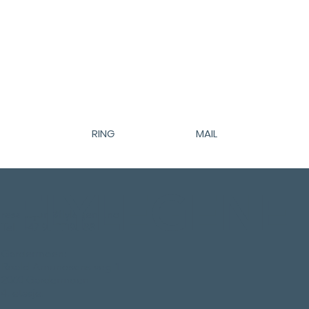
RING
MAIL
HJEM
FLYLEGENE
BOOK
resepsjon@flylegene.no
Tel. +47 98 77 98 88
AKTUELL INFO
Gardermoen:
Roald Amundsens veg 1
OM OSS
2060 Gardermoen
4. etasje.
Tlf. +47 98 77 98 88